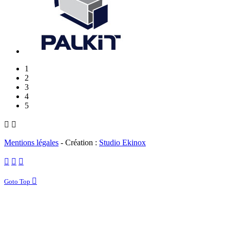
1
2
3
4
5


Mentions légales
- Création :
Studio Ekinox
Goto Top