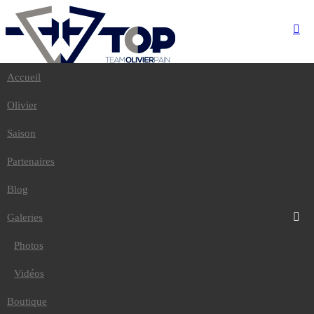
Accueil
Accueil
Olivier
Olivier
Saison
Partenaires
Saison
Blog
Galeries
Partenaires
Photos
Vidéos
Blog
Boutique
Contact
Galeries
Photos
Accueil
Contact
Vidéos
Vous êtes
(*)
Boutique