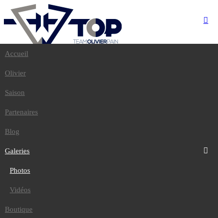
Accueil
Accueil
Olivier
Olivier
Saison
Partenaires
Saison
Blog
Galeries
Partenaires
Photos
Vidéos
Blog
Boutique
Contact
Galeries
Photos
Accueil
/
Galeries
/
Vidéos
Photos
Dakar 2011
Boutique