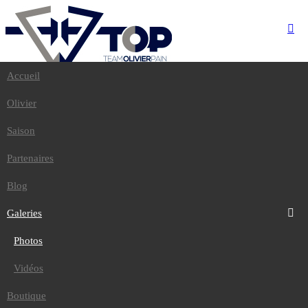
Accueil
Accueil
Olivier
Olivier
Saison
Partenaires
Saison
Blog
Galeries
Partenaires
Photos
Vidéos
Blog
Boutique
Contact
Galeries
Photos
Accueil
/
Galeries
/
Vidéos
Photos
Dakar 2012
Boutique