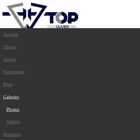
Accueil
Accueil
Olivier
Olivier
Saison
Partenaires
Saison
Blog
Galeries
Partenaires
Photos
Vidéos
Blog
Boutique
Contact
Galeries
Photos
Accueil
/
Galeries
/
Vidéos
Photos
Dakar 2013
Boutique