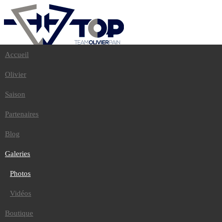
Accueil
Accueil
Olivier
Olivier
Saison
Partenaires
Saison
Blog
Galeries
Partenaires
Photos
Vidéos
Blog
Boutique
Contact
Galeries
Photos
Accueil
/
Galeries
/
Vidéos
Photos
Soirée de lancement Dakar 2018
Boutique