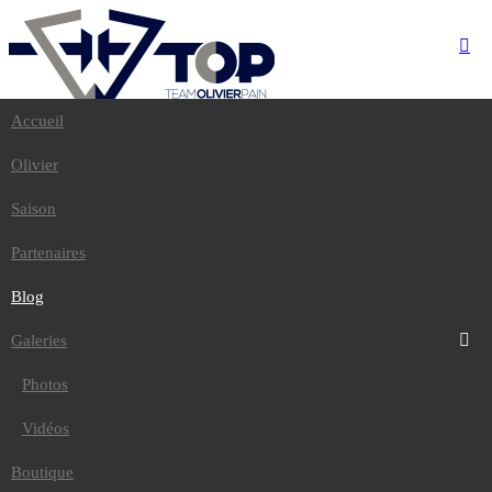
Accueil
Accueil
Olivier
Olivier
Saison
Partenaires
Saison
Blog
Galeries
Partenaires
Photos
Vidéos
Blog
Boutique
Contact
Galeries
Photos
Accueil
/
Blog
Vidéos
MAISON...
Boutique