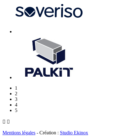
1
2
3
4
5


Mentions légales
- Création :
Studio Ekinox