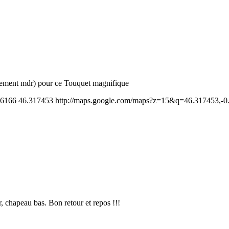
aînement mdr) pour ce Touquet magnifique
96166
46.317453
http://maps.google.com/maps?z=15&q=46.317453,-
, chapeau bas. Bon retour et repos !!!