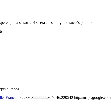
espère que ta saison 2018 sera aussi un grand succès pour toi.
ts.
pis ni repos .
lle, France
-0.22886399999993046
46.229542
http://maps.google.co