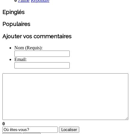
0
J'aime
Répondre
Epinglés
Populaires
Ajouter vos commentaires
Nom (Requis):
Email:
0
Localiser