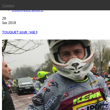
Un 12ème DAKAR sous le signe du « 3 » !
Contact
TOUQUET 2018
28
Jan
2018
TOUQUET 2018 : 30E !!