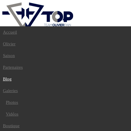
Accueil
Accueil
Olivier
Olivier
Saison
Partenaires
Saison
Blog
Galeries
Partenaires
Photos
Vidéos
Blog
Boutique
Contact
Galeries
Photos
Accueil
/
Blog
Vidéos
TOUQUET 2018 : 30E !!
Boutique