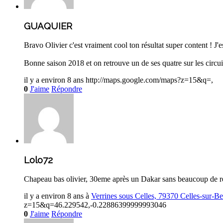
GUAQUIER
Bravo Olivier c'est vraiment cool ton résultat super content ! J'
Bonne saison 2018 et on retrouve un de ses quatre sur les circui
il y a environ 8 ans
http://maps.google.com/maps?z=15&q=,
0
J'aime
Répondre
Lolo72
Chapeau bas olivier, 30eme après un Dakar sans beaucoup de re
il y a environ 8 ans
à
Verrines sous Celles, 79370 Celles-sur-Be
z=15&q=46.229542,-0.22886399999993046
0
J'aime
Répondre