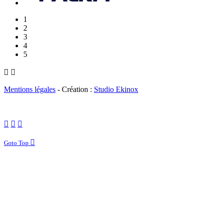
1
2
3
4
5


Mentions légales
- Création :
Studio Ekinox
Goto Top