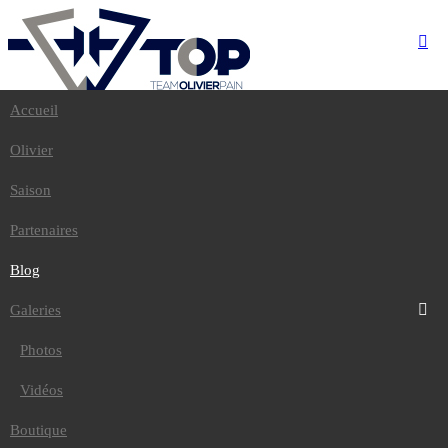
Accueil
Accueil
Olivier
Olivier
Saison
Partenaires
Saison
Blog
Galeries
Partenaires
Photos
Vidéos
Blog
Boutique
Contact
Galeries
Photos
Accueil
/
Blog
Vidéos
TOP départ
Boutique