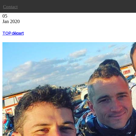
Un 12ème DAKAR sous le signe du « 3 » !
Contact
05
Jan
2020
TOP départ